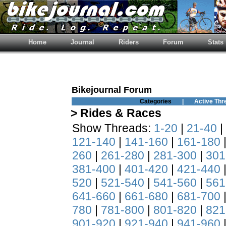
Home
Journal
Riders
Forum
Stats
Bikejournal Forum
Categories
|
Active Thr
> Rides & Races
Show Threads:
1-20
|
21-40
|
121-140
|
141-160
|
161-180
260
|
261-280
|
281-300
|
301
381-400
|
401-420
|
421-440
520
|
521-540
|
541-560
|
561
641-660
|
661-680
|
681-700
780
|
781-800
|
801-820
|
821
901-920
|
921-940
|
941-960