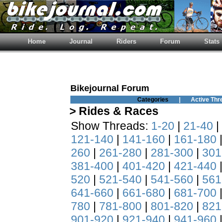
Home
Journal
Riders
Forum
Stats
Bikejournal Forum
Categories
|
Active Thr
> Rides & Races
Show Threads:
1-20
|
21-40
|
121-140
|
141-160
|
161-180
260
|
261-280
|
281-300
|
301
381-400
|
401-420
|
421-440
520
|
521-540
|
541-560
|
561
641-660
|
661-680
|
681-700
780
|
781-800
|
801-820
|
821
901-920
|
921-940
|
941-960