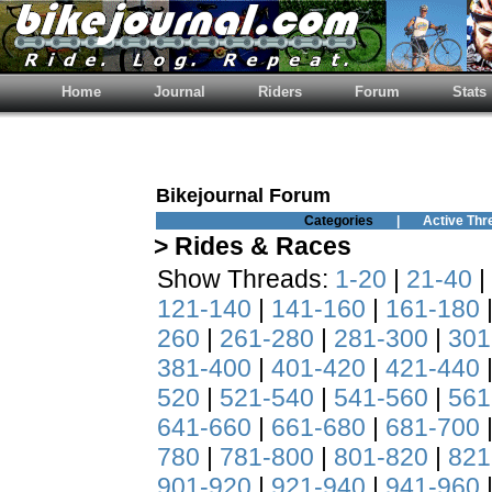
Home
Journal
Riders
Forum
Stats
Bikejournal Forum
Categories
|
Active Thr
> Rides & Races
Show Threads:
1-20
|
21-40
|
121-140
|
141-160
|
161-180
260
|
261-280
|
281-300
|
301
381-400
|
401-420
|
421-440
520
|
521-540
|
541-560
|
561
641-660
|
661-680
|
681-700
780
|
781-800
|
801-820
|
821
901-920
|
921-940
|
941-960