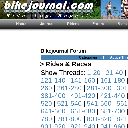
Home
Journal
Riders
Forum
Stats
Bikejournal Forum
Categories
|
Active Thr
> Rides & Races
Show Threads:
1-20
|
21-40
|
121-140
|
141-160
|
161-180
260
|
261-280
|
281-300
|
301
381-400
|
401-420
|
421-440
520
|
521-540
|
541-560
|
561
641-660
|
661-680
|
681-700
780
|
781-800
|
801-820
|
821
901-920
|
921-940
|
941-960